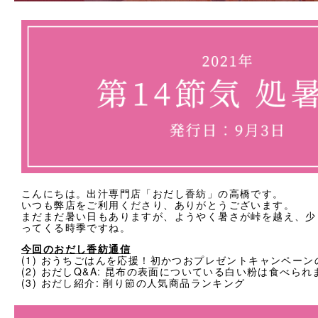
法人様向け
お客様ページ
カートを見る
新規会員登録
会員ページにログイン
お買い物ガイド
こんにちは。出汁専門店「おだし香紡」の高橋です。
いつも弊店をご利用くださり、ありがとうございます。
よくあるご質問
まだまだ暑い日もありますが、ようやく暑さが峠を越え、少
ってくる時季ですね。
お問い合わせ
今回のおだし香紡通信
(1) おうちごはんを応援！初かつおプレゼントキャンペーン
(2) おだしQ&A: 昆布の表面についている白い粉は食べられ
お知らせ
(3) おだし紹介: 削り節の人気商品ランキング