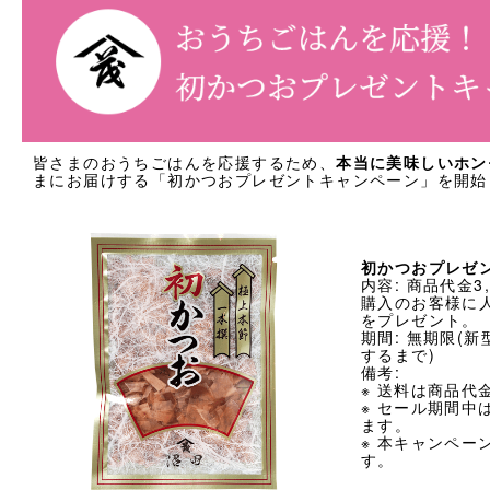
採用情報
類似商品と不正転売について
特定商取引法に基づく表記
プライバシーポリシー
皆さまのおうちごはんを応援するため、
本当に美味しいホン
まにお届けする「初かつおプレゼントキャンペーン」を開始
初かつおプレゼ
内容: 商品代金3
営業時間 10時-18時/水・日曜定休
購入のお客様に
をプレゼント。
期間: 無期限(
するまで)
備考:
※ 送料は商品代
※ セール期間中
ます。
※ 本キャンペー
す。