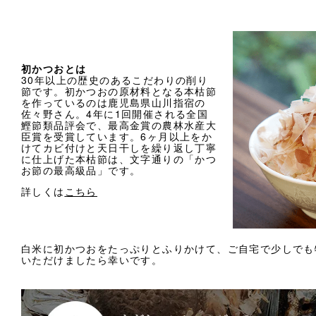
初かつおとは
30年以上の歴史のあるこだわりの削り
節です。初かつおの原材料となる本枯節
を作っているのは鹿児島県山川指宿の
佐々野さん。4年に1回開催される全国
鰹節類品評会で、最高金賞の農林水産大
臣賞を受賞しています。6ヶ月以上をか
けてカビ付けと天日干しを繰り返し丁寧
に仕上げた本枯節は、文字通りの「かつ
お節の最高級品」です。
詳しくは
こちら
白米に初かつおをたっぷりとふりかけて、ご自宅で少しでも
いただけましたら幸いです。