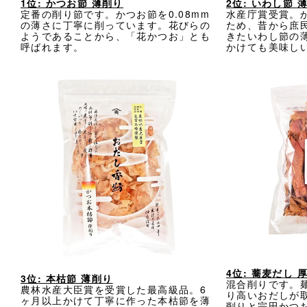
1位: かつお節 薄削り
2位: いわし節 
定番の削り節です。かつお節を0.08mm
水産庁賞受賞。
の薄さに丁寧に削っています。花びらの
ため、昔から庶
ようであることから、「花かつお」とも
きたいわし節の
呼ばれます。
かけても美味し
4位: 蕎麦だし 
3位: 本枯節 薄削り
混合削りです。
農林水産大臣賞を受賞した最高級品。6
り高いおだしが
ヶ月以上かけて丁寧に作った本枯節を薄
削りと宗田かつ