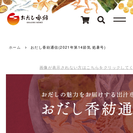
メニュー
80種類のおだし
カテゴリ一覧
ホーム
おだし香紡通信(2021年第14節気 処暑号)
おだしを探す
画像が表示されない方はこちらをクリックして
ギフト
キャンペーン情報
読み物