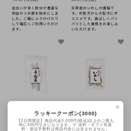
血合いが多く鉄分が豊富な
天草産のいわしの燻製で
宗田かつお節を粉末にしま
す。中型犬から大型犬にオ
した。ご飯にふりかけたり
ススメです。香ばしくパリ
して幅広くご利用いただけ
パリとした食感をお楽しみ
ます。
いただけます。
×
炙りさんま（おだしの
無塩煮干し（おだしの
時間）
時間）
ラッキークーポン(3000)
【2日間限定】商品代金3,000円(税込)以上のご購入
550円(内税)
SOLD OUT
時に300円引きになります。※ 送料・ギフト包装
料・振込手数料は商品代金には含まれません。
天草産の秋刀魚の火入れ燻
境港産の『かえりいわし』