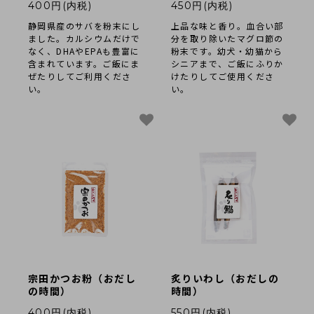
400円(内税)
450円(内税)
静岡県産のサバを粉末にし
上品な味と香り。血合い部
ました。カルシウムだけで
分を取り除いたマグロ節の
なく、DHAやEPAも豊富に
粉末です。幼犬・幼猫から
含まれています。ご飯にま
シニアまで、ご飯にふりか
ぜたりしてご利用くださ
けたりしてご使用くださ
い。
い。
宗田かつお粉（おだし
炙りいわし（おだしの
の時間）
時間）
400円(内税)
550円(内税)