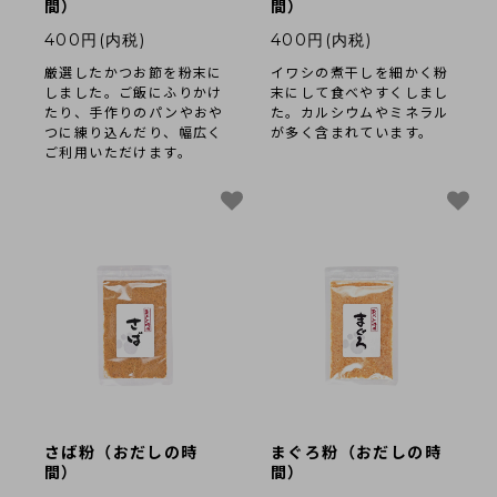
採用情報
間）
間）
400円(内税)
400円(内税)
類似商品と不正転売について
厳選したかつお節を粉末に
イワシの煮干しを細かく粉
特定商取引法に基づく表記
しました。ご飯にふりかけ
末にして食べやすくしまし
たり、手作りのパンやおや
た。カルシウムやミネラル
つに練り込んだり、幅広く
が多く含まれています。
プライバシーポリシー
ご利用いただけます。
営業時間 10時-18時/水・日曜定休
さば粉（おだしの時
まぐろ粉（おだしの時
間）
間）