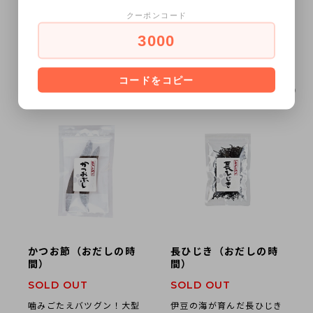
製です。香ばしく噛みごた
です。真水で茹でることを
クーポンコード
えがありますので、大型犬
繰り返し、塩分を抜いてい
に人気のおやつです。
ます。小さいので、小型犬
3000
でも食べやすいサイズで
す。
コードをコピー
かつお節（おだしの時
長ひじき（おだしの時
間）
間）
SOLD OUT
SOLD OUT
噛みごたえバツグン！大型
伊豆の海が育んだ長ひじき