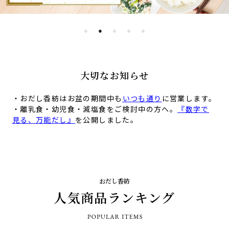
法人様向け
お客様ページ
大切なお知らせ
カートを見る
新規会員登録
・おだし香紡はお盆の期間中も
いつも通り
に営業します。
・離乳食・幼児食・減塩食をご検討中の方へ。
『数字で
会員ページにログイン
見る、万能だし』
を公開しました。
お買い物ガイド
よくあるご質問
お問い合わせ
おだし香紡
人気商品ランキング
お知らせ