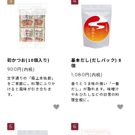
3
4
初かつお(10個入り)
基本だし(だしパック) 8
個
900円(内税)
1,080円(内税)
文字通りの「極上本枯節」
をご家庭に。料理にふりか
香りとうま味の強い「一番
けると風味が引き立ちま
だし」が取れます。味噌汁
す。
やおひたしなどの日常の料
理全般に。
5
6