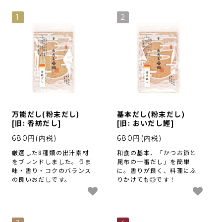
採用情報
1
2
類似商品と不正転売について
特定商取引法に基づく表記
プライバシーポリシー
万能だし(粉末だし)
基本だし(粉末だし)
[旧: 香紡だし]
[旧: おいだし鰹]
営業時間 10時-18時/水・日曜定休
680円(内税)
680円(内税)
厳選した8種類の出汁素材
和食の基本、「かつお節と
をブレンドしました。うま
昆布の一番だし」を簡単
味・香り・コクのバランス
に。香りが良く、料理にふ
の良いおだしです。
りかけても◎です！