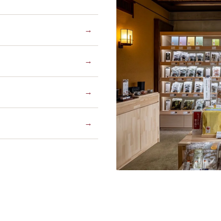
→
→
→
→