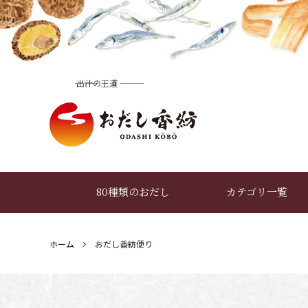
――― 出汁の王道 ―――
80種類のおだし
カテゴリ一覧
ホーム
おだし香紡便り
おだし香紡便り
おだしの選び方
(読み物トップ)