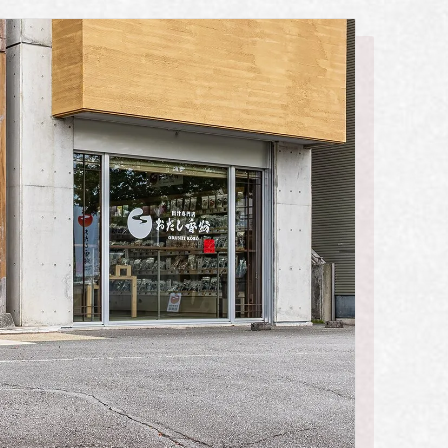
昆布・海苔・海藻類
離乳食向きおだし
幼児食向きおだし
しいたけ