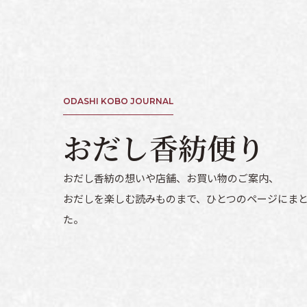
お試しセット
業務用サイズ
プチギフト
粉末だし
業務用だし製造サー
おすすめセット
料理から探す
だしパック
ODASHI KOBO JOURNAL
おだし香紡便り
減塩食向きおだし
おだしの時間
ふりかけ・
その他
(ペットフード)
瓶もの
(味噌など)
おだし香紡の想いや店舗、お買い物のご案内、
おだしを楽しむ読みものまで、ひとつのページにま
た。