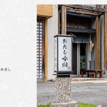
ビス
えらべるギフト
食べるおだし
出張出汁講座
削り節・
おだしコラボ募集
飲むおだし
煮干し・
本節・削り器
(近日公開)
素干し・焼干し
とめまし