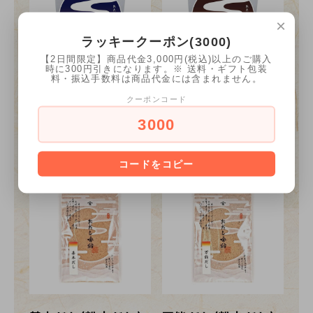
×
ラッキークーポン(3000)
【2日間限定】商品代金3,000円(税込)以上のご購入
時に300円引きになります。※ 送料・ギフト包装
料・振込手数料は商品代金には含まれません。
万能だし(だしパッ
濃厚だし(だしパッ
クーポンコード
ク) 8個
ク) 2個
3000
1,080円(内税)
1,080円(内税)
コードをコピー