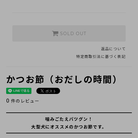
採用情報
類似商品と不正転売について
特定商取引法に基づく表記
SOLD OUT
プライバシーポリシー
返品について
特定商取引法に基づく表記
かつお節（おだしの時間）
営業時間 10時-18時/水・日曜定休
0
件のレビュー
噛みごたえバツグン！
大型犬にオススメのかつお節です。