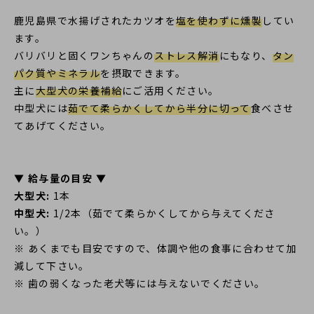
鹿児島県で水揚げされたカツオを
塩を使わずに燻製
してい
ます。
バリバリと固くワンちゃんの
ストレス解消
にもなり、
タン
パク質やミネラル
を摂取できます。
主に
大型犬の栄養補給
にご活用ください。
中型犬には
茹でて柔らかくしてから半分に切って
食べさせ
てあげてください。
▼ 給与量の目安 ▼
大型犬:
1本
中型犬:
1/2本（茹でて柔らかくしてから与えてくださ
い。）
※ あくまでも目安ですので、体調や他の食事に合わせて加
減して下さい。
※ 歯の弱くなった老犬等には与えないでください。