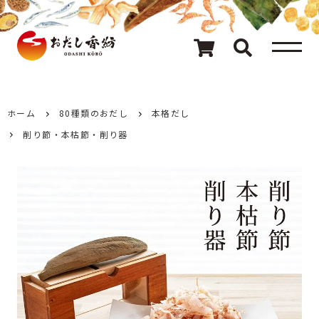
メニュー
80種類のおだし
カテゴリ一覧
ホーム
80種類のおだし
本格だし
削り節・本枯節・削り器
おだしを探す
ギフト
キャンペーン情報
読み物