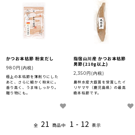
かつお本枯節 粉末だし
指宿山川産 かつお本枯節
男節(210g以上)
980円(内税)
2,350円(内税)
極上の本枯節を薄削りにした
あと、さらに細かく粉末に。
農林水産大臣賞を受賞したイ
香り高く、うま味しっかり。
リヤマサ（鹿児島県）の最高
贈り物にも。
級本枯節です。
21
1 - 12
全
商品中
表示