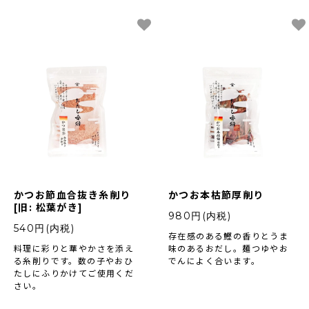
かつお節血合抜き糸削り
かつお本枯節厚削り
[旧: 松葉がき]
980円(内税)
540円(内税)
存在感のある鰹の香りとうま
料理に彩りと華やかさを添え
味のあるおだし。麺つゆやお
る糸削りです。数の子やおひ
でんによく合います。
たしにふりかけてご使用くだ
さい。