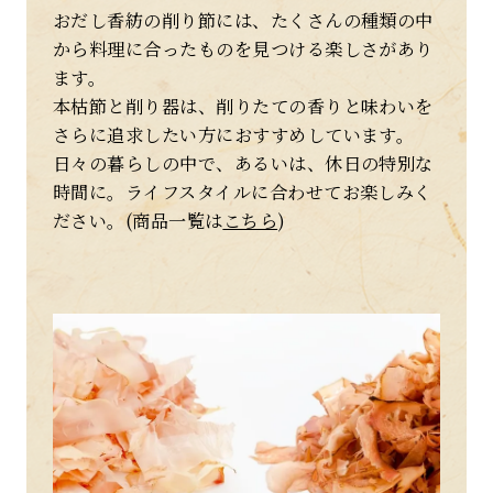
採用情報
おだし香紡の削り節には、たくさんの種類の中
から料理に合ったものを見つける楽しさがあり
類似商品と不正転売について
ます。
特定商取引法に基づく表記
本枯節と削り器は、削りたての香りと味わいを
さらに追求したい方におすすめしています。
プライバシーポリシー
日々の暮らしの中で、あるいは、休日の特別な
時間に。ライフスタイルに合わせてお楽しみく
ださい。(商品一覧は
こちら
)
営業時間 10時-18時/水・日曜定休