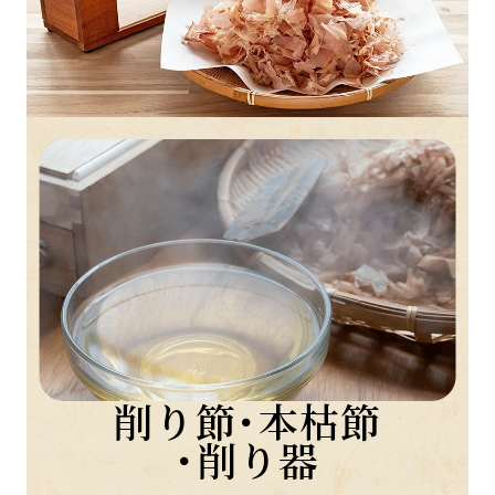
法人様向け
お客様ページ
カートを見る
新規会員登録
会員ページにログイン
お買い物ガイド
よくあるご質問
お問い合わせ
削り節･本枯節
お知らせ
･削り器