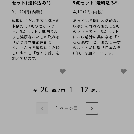
セット(送料込み*)
5点セット(送料込み*)
7,100円(内税)
4,100円(内税)
料理にこだわる方も満足の
あっという間に本格的なお
本格だし7点のセットで
味噌汁を作れるおだし5点
す。5点セットに薄削りよ
のセットです。3点セット
りも濃厚なおだしの取れる
にお味噌汁の具になる「と
「かつお本枯節厚削り」
ろろ昆布」と、おだし香紡
と、さんまを燻製にした珍
のおすすめ味噌「日本みそ
しいおだし「さんま節」を
(白)」を加えています。
加えています。
26
1 - 12
全
商品中
表示
1
ページ目