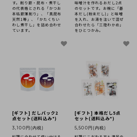
す。削り節・昆布・煮干し
味噌汁を作れるおだし2点
の代表格とされる「かつお
のセットです。お椀に「基
本枯節薄削り」、「真昆布
本だし(粉末だし)」と味噌
天然1等」、「かたくちい
を入れ、お湯を注いで混ぜ
わし煮干し」を詰め合わせ
合わせたら「三陸わかめ」
ています。
をひとつかみ。
[ギフト] だしパック2
[ギフト] 本格だし5点
点セット(送料込み*)
セット(送料込み*)
3,100円(内税)
5,500円(内税)
料理に合わせて使い分ける
料理にこだわる方も満足の