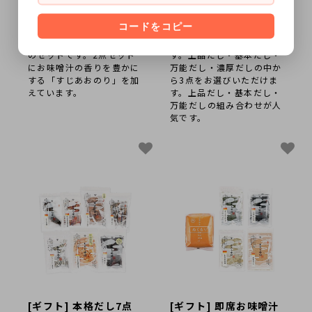
2,850円(内税)
4,150円(内税)
コードをコピー
あっという間に本格的なお
料理に合わせて使い分ける
味噌汁を作れるおだし3点
だしパック3点のセットで
のセットです。2点セット
す。上品だし・基本だし・
にお味噌汁の香りを豊かに
万能だし・濃厚だしの中か
する「すじあおのり」を加
ら3点をお選びいただけま
えています。
す。上品だし・基本だし・
万能だしの組み合わせが人
気です。
[ギフト] 本格だし7点
[ギフト] 即席お味噌汁