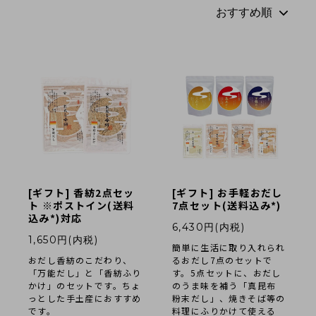
法人様向け
お客様ページ
カートを見る
新規会員登録
会員ページにログイン
お買い物ガイド
[ギフト] 香紡2点セッ
[ギフト] お手軽おだし
ト ※ポストイン(送料
7点セット(送料込み*)
よくあるご質問
込み*)対応
6,430円(内税)
1,650円(内税)
お問い合わせ
簡単に生活に取り入れられ
おだし香紡のこだわり、
るおだし7点のセットで
「万能だし」と「香紡ふり
す。5点セットに、おだし
お知らせ
かけ」のセットです。ちょ
のうま味を補う「真昆布
っとした手土産におすすめ
粉末だし」、焼きそば等の
です。
料理にふりかけて使える