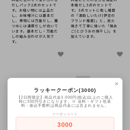
だしパック2点のセットで
本格だし5点のセットで
す。お吸い物には上品だ
す。3点セットに乾し椎茸
し、お味噌汁には基本だ
の「清助しいたけ(伊豆の
し、煮物には万能だし、麺
ブランド椎茸)」と、炭火
つゆには濃厚だしが向いて
焼きで丁寧に焼いた「焼あ
います。基本だし・万能だ
ご(とびうおの焼干し)」を
しの組み合わせが人気で
加えています。
す。
×
ラッキークーポン(3000)
【2日間限定】商品代金3,000円(税込)以上のご購入
時に300円引きになります。※ 送料・ギフト包装
料・振込手数料は商品代金には含まれません。
クーポンコード
[ギフト] 即席お味噌汁
[ギフト] だしパック3
3000
3点セット(送料込み*)
点セット(送料込み*)