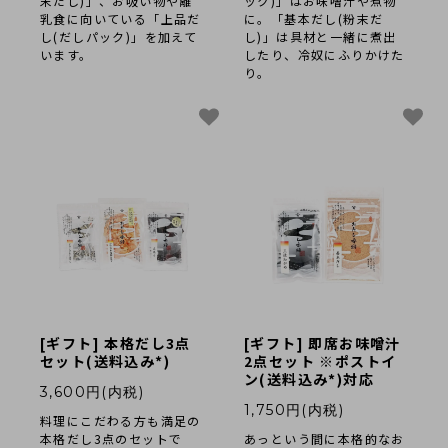
末だし)」、お吸い物や離
ック)」はお味噌汁や煮物
乳食に向いている「上品だ
に。「基本だし(粉末だ
し(だしパック)」を加えて
し)」は具材と一緒に煮出
います。
したり、冷奴にふりかけた
り。
[ギフト] 本格だし3点
[ギフト] 即席お味噌汁
セット(送料込み*)
2点セット ※ポストイ
ン(送料込み*)対応
3,600円(内税)
1,750円(内税)
料理にこだわる方も満足の
本格だし3点のセットで
あっという間に本格的なお