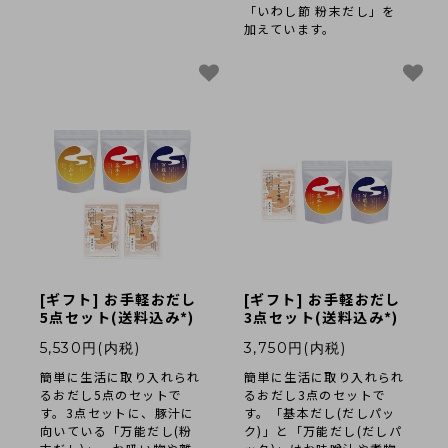
採用情報
「いわし節 粉末だし」を
加えています。
類似商品と不正転売について
特定商取引法に基づく表記
プライバシーポリシー
営業時間 10時-18時/水・日曜定休
[ギフト] お手軽おだし
[ギフト] お手軽おだし
5点セット(送料込み*)
3点セット(送料込み*)
5,530円(内税)
3,750円(内税)
簡単に生活に取り入れられ
簡単に生活に取り入れられ
るおだし5点のセットで
るおだし3点のセットで
す。3点セットに、豚汁に
す。「基本だし(だしパッ
向いている「万能だし(粉
ク)」と「万能だし(だしパ