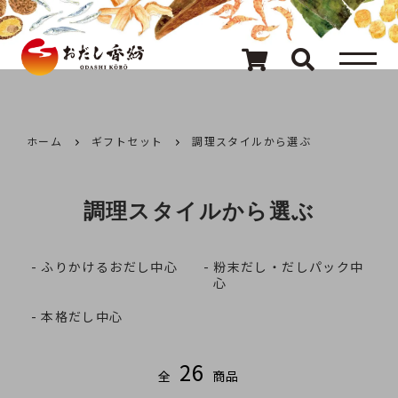
メニュー
80種類のおだし
カテゴリ一覧
ホーム
ギフトセット
調理スタイルから選ぶ
おだしを探す
調理スタイルから選ぶ
ギフト
ふりかけるおだし中心
粉末だし・だしパック中
心
キャンペーン情報
本格だし中心
読み物
26
全
商品