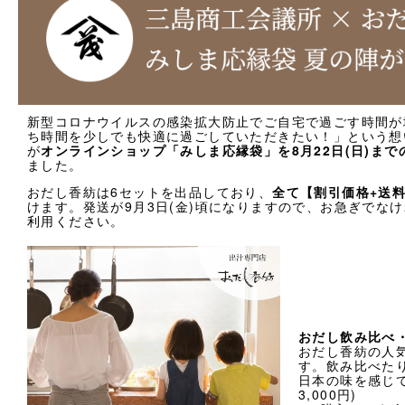
採用情報
類似商品と不正転売について
特定商取引法に基づく表記
プライバシーポリシー
新型コロナウイルスの感染拡大防止でご自宅で過ごす時間が
ち時間を少しでも快適に過ごしていただきたい！」という想
が
オンラインショップ「みしま応縁袋」を8月22日(日)ま
ました。
おだし香紡は6セットを出品しており、
全て【割引価格+送
けます。発送が9月3日(金)頃になりますので、お急ぎでな
利用ください。
営業時間 10時-18時/水・日曜定休
おだし飲み比べ
おだし香紡の人
す。飲み比べた
日本の味を感じ
3,000円)