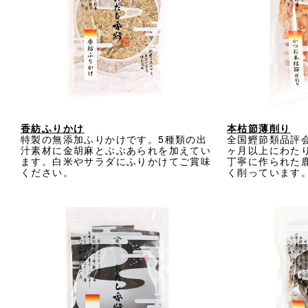
香紡ふりかけ
本枯節薄削り
特製の無添加ふりかけです。5種類の出
全国鰹節類品評
汁素材に金胡麻とぶぶあられを加えてい
ヶ月以上にわた
ます。白米やサラダにふりかけてご賞味
丁寧に作られた
ください。
く削っています