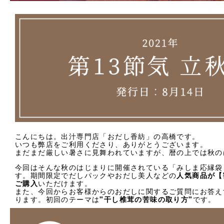
法人様向け
お客様ページ
カートを見る
新規会員登録
会員ページにログイン
お買い物ガイド
こんにちは。出汁専門店「おだし香紡」の高橋です。
いつも弊店をご利用くださり、ありがとうございます。
よくあるご質問
まだまだ厳しい暑さに見舞われていますが、暦の上では秋の
今回はそんな秋のはじまりに開催されている「みしま応縁袋
お問い合わせ
す。期間限定でだしパックやおだし美人などの
人気商品が【
ご購入
いただけます。
また、今回からお客様からのおだしに関するご質問にお答え
お知らせ
ります。初回のテーマは
"干し椎茸の苦味の取り方"
です。