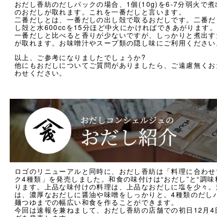
おだし香紡のだしパックの場合、1個(10g)を6-7分弱火で煮出
のおだしが取れます。これを一番だしと言います。
二番だしとは、一番だしの出し殻で取るおだしです。二番だ
し殻と水600ccを15分ほど中火にかければできあがります。
一番だしと比べると香りが少ないですが、しっかりと煮出す
が取れます。お味噌汁やスープ類の隠し味にご利用ください
以上、ご参考になりましたでしょうか?
他にもおだしについてご質問がありましたら、ご遠慮無くお
わせください。
ロゴのリニューアルと同時に、おだし香紡は「料理に合わせ
ク4種類」を発売しました。和食の味付けは“おだし”と“調味
ります。上品な味付けの料理は、上品なおだしに塩を少々。
は、濃厚なおだしに醤油や味噌をしっかりと。4種類のだし
麺つゆまでの幅広い和食を作ることができます。
今回は速報を兼ねまして、おだし香紡の店舗での初日12月4