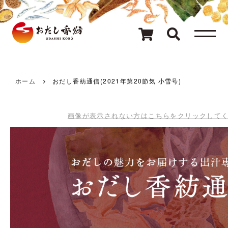
メニュー
80種類のおだし
カテゴリ一覧
ホーム
おだし香紡通信(2021年第20節気 小雪号)
おだしを探す
画像が表示されない方はこちらをクリックして
ギフト
キャンペーン情報
読み物