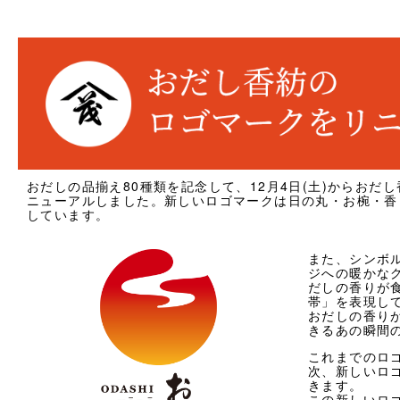
採用情報
類似商品と不正転売について
特定商取引法に基づく表記
プライバシーポリシー
おだしの品揃え80種類を記念して、12月4日(土)からおだ
ニューアルしました。新しいロゴマークは日の丸・お椀・香
しています。
営業時間 10時-18時/水・日曜定休
また、シンボ
ジへの暖かな
だしの香りが
帯」を表現し
おだしの香り
きるあの瞬間
これまでのロ
次、新しいロ
きます。
この新しいロ