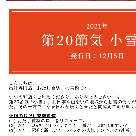
法人様向け
お客様ページ
カートを見る
新規会員登録
会員ページにログイン
お買い物ガイド
こんにちは。
出汁専門店「おだし香紡」の高橋です。
よくあるご質問
いつも弊店をご利用くださり、ありがとうございます。
第20節気「小雪」、北日本や山沿いの地域から初雪の便り
お問い合わせ
た。その一方で、小春日和が続くと春だと間違えて返り咲く
今回のおだし香紡通信
お知らせ
(1) おだし香紡のロゴをリニューアル
(2) おだしQ&A: だしパックでも二番だしは取れますか?
(3) おだし紹介: 新しいだしパックの人気ランキング(速報)