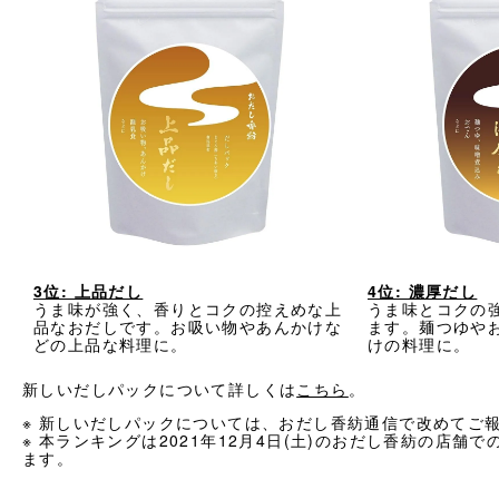
3位: 上品だし
4位: 濃厚だし
うま味が強く、香りとコクの控えめな上
うま味とコクの
品なおだしです。お吸い物やあんかけな
ます。麺つゆや
どの上品な料理に。
けの料理に。
新しいだしパックについて詳しくは
こちら
。
※ 新しいだしパックについては、おだし香紡通信で改めてご
※ 本ランキングは2021年12月4日(土)のおだし香紡の店舗
ます。