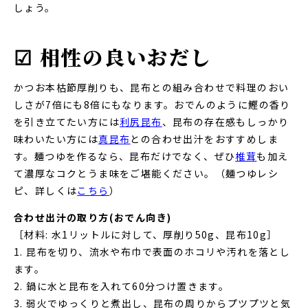
しょう。
☑ 相性の良いおだし
かつお本枯節厚削りも、昆布との組み合わせで料理のおい
しさが7倍にも8倍にもなります。おでんのように鰹の香り
を引き立てたい方には
利尻昆布
、昆布の存在感もしっかり
味わいたい方には
真昆布
との合わせ出汁をおすすめしま
す。麺つゆを作るなら、昆布だけでなく、ぜひ
椎茸
も加え
て濃厚なコクとうま味をご堪能ください。（麺つゆレシ
ピ、詳しくは
こちら
）
合わせ出汁の取り方(おでん向き)
［材料: 水1リットルに対して、厚削り50g、昆布10g］
1. 昆布を切り、流水や布巾で表面のホコリや汚れを落とし
ます。
2. 鍋に水と昆布を入れて60分つけ置きます。
3. 弱火でゆっくりと煮出し、昆布の周りからプツプツと気