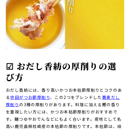
☑ おだし香紡の厚削りの選
び方
おだし香紡には、香り高いかつお本枯節厚削りとコクのあ
る
宗田がつお節厚削り
、この2つをブレンドした
蕎麦だし
厚削り
の3種の厚削りがあります。料理に加える鰹の香り
を重視したい方には、かつお本枯節厚削りがおすすめで
す。麺つゆやおでんなどにもよく合います。産地として名
高い鹿児島県枕崎産の本枯節の厚削りです。本枯節は、焙