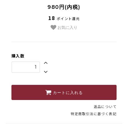
採用情報
980円(内税)
類似商品と不正転売について
18
ポイント還元
特定商取引法に基づく表記
お気に入り
プライバシーポリシー
購入数
営業時間 10時-18時/水・日曜定休
カートに入れる
返品について
特定商取引法に基づく表記