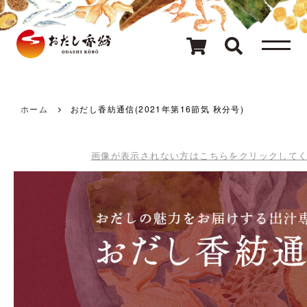
メニュー
80種類のおだし
カテゴリ一覧
ホーム
おだし香紡通信(2021年第16節気 秋分号)
おだしを探す
画像が表示されない方はこちらをクリックして
ギフト
キャンペーン情報
読み物