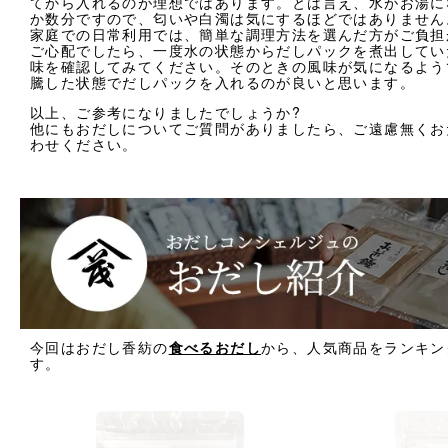
てから入れるのが理想ではあります。とは言え、水がお湯に
か数分ですので、匂いや白濁は気にするほどではありません
家庭での日常利用では、簡単な調理方法を選んだ方がご負担
ご心配でしたら、一度水の状態からだしパックを煮出してい
味を確認してみてください。そのときの風味が気になるよう
騰した状態でだしパックを入れるのが良いと思います。
以上、ご参考になりましたでしょうか?
他にもおだしについてご質問がありましたら、ご遠慮無くお
わせください。
今回はおだし香紡の
食べるおだし
から、人気商品をランキン
す。