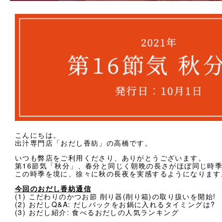
法人様向け
お客様ページ
カートを見る
新規会員登録
会員ページにログイン
お買い物ガイド
こんにちは。
出汁専門店「おだし香紡」の高橋です。
よくあるご質問
いつも弊店をご利用くださり、ありがとうございます。
第16節気「秋分」、春分と同じく朝晩の長さがほぼ同じ時
お問い合わせ
この時季を境に、徐々に秋の長夜を実感するようになります
今回のおだし香紡通信
お知らせ
(1) こだわりのかつお節 削り器(削り箱)の取り扱いを開始!
(2) おだしQ&A: だしパックをお鍋に入れるタイミングは?
(3) おだし紹介: 食べるおだしの人気ランキング