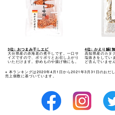
3位: おつまみ干しエビ
4位: かえり鰯(
大分県産の赤海老の煮干しです。一口サ
高知県産のカタ
イズですので、ポリポリとお召し上がり
塩抜きをしてい
いただけます。炒めものや揚げ物にも。
ど含んでいませ
※ 本ランキングは2020年4月1日から2021年3月31日のお
売上個数に基づいています。