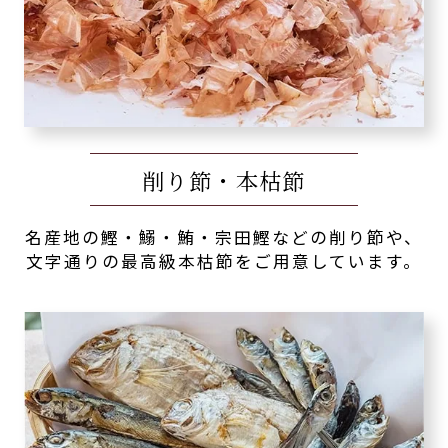
削り節・本枯節
名産地の鰹・鰯・鮪・宗田鰹などの削り節や、
文字通りの最高級本枯節をご用意しています。