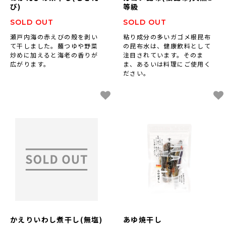
び)
等級
SOLD OUT
SOLD OUT
瀬戸内海の赤えびの殻を剥い
粘り成分の多いガゴメ根昆布
て干しました。麺つゆや野菜
の昆布水は、健康飲料として
炒めに加えると海老の香りが
注目されています。そのま
広がります。
ま、あるいは料理にご使用く
ださい。
かえりいわし煮干し(無塩)
あゆ焼干し