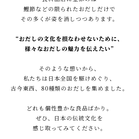
採用情報
鰹節などの限られたおだしだけで
類似商品と不正転売について
その多くが姿を消しつつあります。
特定商取引法に基づく表記
“おだしの文化を損なわせないために、
プライバシーポリシー
様々なおだしの魅力を伝えたい”
そのような想いから、
私たちは日本全国を駆けめぐり、
営業時間 10時-18時/水・日曜定休
古今東西、80種類のおだしを集めました。
どれも個性豊かな良品ばかり。
ぜひ、日本の伝統文化を
感じ取ってみてください。