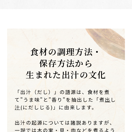
食材の調理方法・
保存方法から
生まれた
出汁の文化
「出汁（だし）」の語源は、食材を煮
て"うま味"と"香り"を抽出した「煮
出
し
汁
(にだしじる)」に由来します。
出汁の起源については諸説ありますが、
一説では木の実・貝・肉などを煮るよう