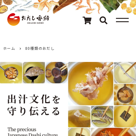
メニュー
80種類のおだし
カテゴリ一覧
ホーム
80種類のおだし
おだしを探す
ギフト
キャンペーン情報
読み物