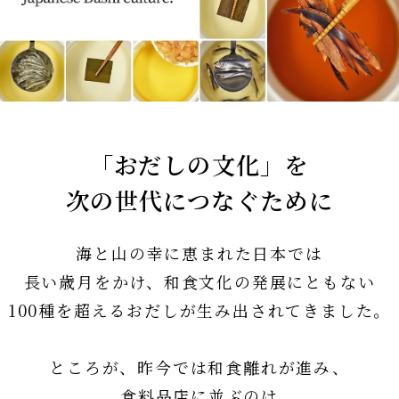
法人様向け
お客様ページ
カートを見る
「おだしの文化」を
新規会員登録
次の世代につなぐために
会員ページにログイン
お買い物ガイド
海と山の幸に恵まれた日本では
よくあるご質問
長い歳月をかけ、和食文化の発展にともない
お問い合わせ
100種を超えるおだしが生み出されてきました。
お知らせ
ところが、昨今では和食離れが進み、
食料品店に並ぶのは