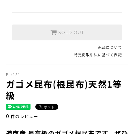
採用情報
類似商品と不正転売について
特定商取引法に基づく表記
SOLD OUT
プライバシーポリシー
返品について
特定商取引法に基づく表記
P-4151
営業時間 10時-18時/水・日曜定休
ガゴメ昆布(根昆布)天然1等
級
0
件のレビュー
道南産 最高級のガゴメ根昆布です。ぜひ