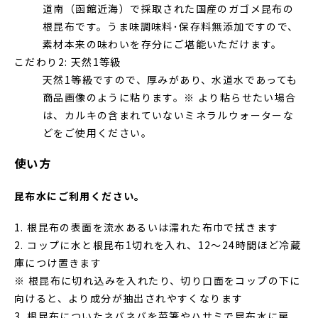
道南（函館近海）で採取された国産のガゴメ昆布の
根昆布です。うま味調味料･保存料無添加ですので、
素材本来の味わいを存分にご堪能いただけます。
こだわり2: 天然1等級
天然1等級ですので、厚みがあり、水道水であっても
商品画像のように粘ります。※ より粘らせたい場合
は、カルキの含まれていないミネラルウォーターな
どをご使用ください。
使い方
昆布水にご利用ください。
1. 根昆布の表面を流水あるいは濡れた布巾で拭きます
2. コップに水と根昆布1切れを入れ、12～24時間ほど冷蔵
庫につけ置きます
※ 根昆布に切れ込みを入れたり、切り口面をコップの下に
向けると、より成分が抽出されやすくなります
3. 根昆布についたネバネバを菜箸やハサミで昆布水に戻