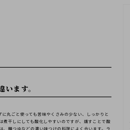
ス
えらべるギフト
食べるおだし
出張出汁講座
削り節・
おだしコラボ募集
飲むおだし
煮干し・
本節・削り器
(近日公開)
素干し・焼干し
違います。
ずに丸ごと使っても苦味やくさみの少ない、しっかりと
魚は煮干しにしても酸化しやすいのですが、燻すことで酸
しは、麺つゆなどの濃い味つけの料理によく合います。ラ