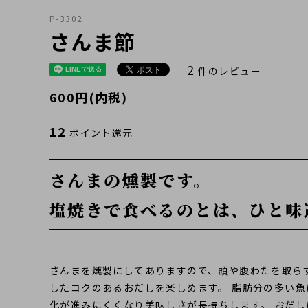
P-3302
お試しセット
業務用サイズ
プチギフト
粉末だし
業務用だし製造サービ
おすすめセット
料理から探す
だしパック
さんま節
2
件のレビュー
600円(内税)
12
ポイント還元
減塩食向きおだし
ふりかけ・
おだしの時間
その他
瓶もの
(ペットフード)
(味噌など)
さんまの燻製です。
塩焼きで食べるのとは、ひと味
さんまを燻製にしてありますので、頭や腹わたを取ら
したコクのあるおだしを楽しめます。 脂肪分の多い
化が進みにくくなり美味しさが長持ちします。 おだ