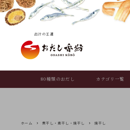
――― 出汁の王道 ―――
80種類のおだし
カテゴリ一覧
おだし香紡便り
おだしの選び方
(読み物トップ)
ホーム
煮干し・素干し・焼干し
焼干し