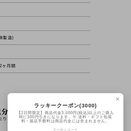
県製造)
2ヶ月間
×
ラッキークーポン(3000)
成分表示
【2日間限定】商品代金3,000円(税込)以上のご購入
時に300円引きになります。※ 送料・ギフト包装
あたり *推定値)
料・振込手数料は商品代金には含まれません。
クーポンコード