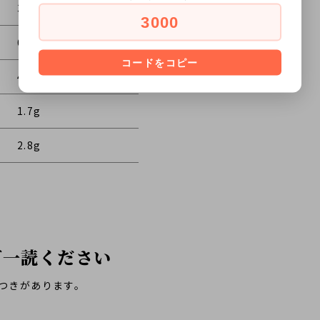
322kcal
3000
69.7g
コードをコピー
4.0g
1.7g
2.8g
ご一読ください
つきがあります。