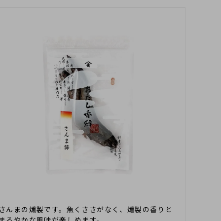
昆布・海苔・海藻類
離乳食向きおだし
幼児食向きおだし
しいたけ
さんまの燻製です。魚くささがなく、燻製の香りと
まろやかな風味が楽しめます。