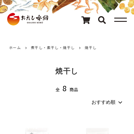
メニュー
80種類のおだし
カテゴリ一覧
ホーム
煮干し・素干し・焼干し
焼干し
おだしを探す
焼干し
ギフト
8
全
商品
キャンペーン情報
読み物