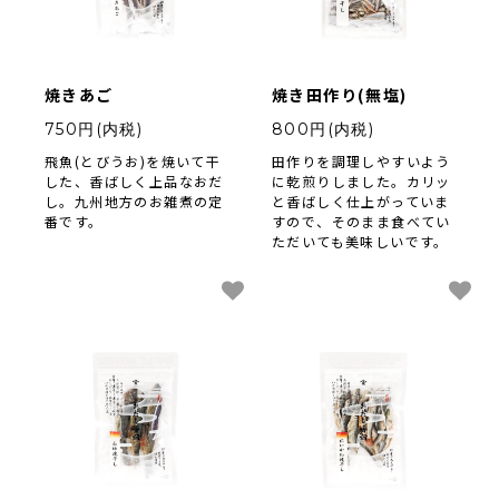
採用情報
類似商品と不正転売について
特定商取引法に基づく表記
焼きあご
焼き田作り(無塩)
750円(内税)
800円(内税)
プライバシーポリシー
飛魚(とびうお)を焼いて干
田作りを調理しやすいよう
した、香ばしく上品なおだ
に乾煎りしました。カリッ
し。九州地方のお雑煮の定
と香ばしく仕上がっていま
番です。
すので、そのまま食べてい
ただいても美味しいです。
営業時間 10時-18時/水・日曜定休