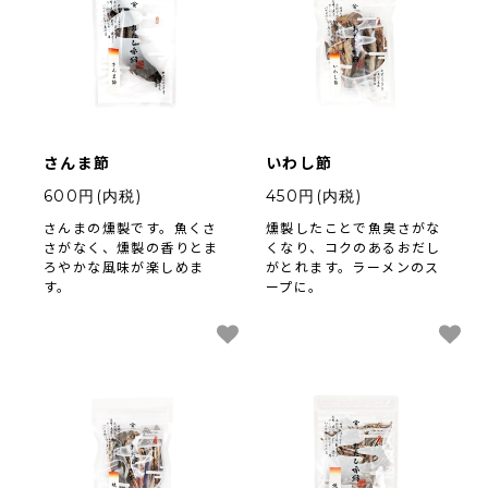
法人様向け
お客様ページ
カートを見る
さんま節
いわし節
600円(内税)
450円(内税)
新規会員登録
さんまの燻製です。魚くさ
燻製したことで魚臭さがな
会員ページにログイン
さがなく、燻製の香りとま
くなり、コクのあるおだし
ろやかな風味が楽しめま
がとれます。ラーメンのス
お買い物ガイド
す。
ープに。
よくあるご質問
お問い合わせ
お知らせ