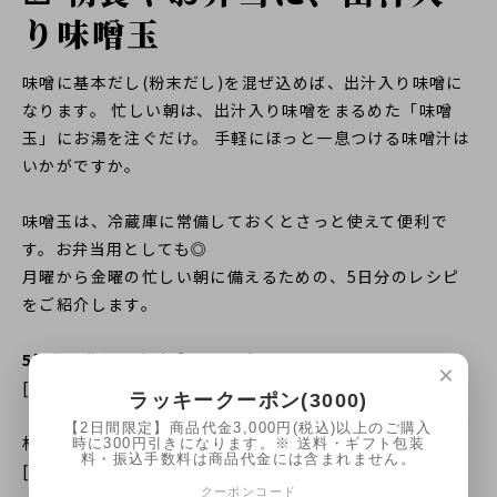
り味噌玉
味噌に基本だし(粉末だし)を混ぜ込めば、出汁入り味噌に
なります。 忙しい朝は、出汁入り味噌をまるめた「味噌
玉」にお湯を注ぐだけ。 手軽にほっと一息つける味噌汁は
いかがですか。
味噌玉は、冷蔵庫に常備しておくとさっと使えて便利で
す。お弁当用としても◎
月曜から金曜の忙しい朝に備えるための、5日分のレシピ
をご紹介します。
5日分の作り置き味噌玉レシピ
×
[材料]
ラッキークーポン(3000)
味噌 大さじ5､ 基本だし(粉末だし) 大さじ1､ お好みの具
【2日間限定】商品代金3,000円(税込)以上のご購入
材
時に300円引きになります。※ 送料・ギフト包装
料・振込手数料は商品代金には含まれません。
[作り方]
クーポンコード