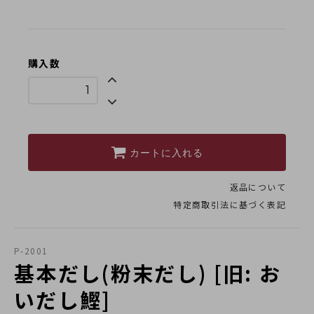
採用情報
類似商品と不正転売について
特定商取引法に基づく表記
購入数
プライバシーポリシー
カートに入れる
返品について
営業時間 10時-18時/水・日曜定休
特定商取引法に基づく表記
P-2001
基本だし(粉末だし) [旧: お
いだし鰹]