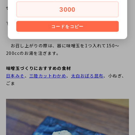
1. 味噌と基本だし(粉末だし)をボウル等に入れてよく混
ぜ合わせます。
3000
2. 五等分したあと、お好きな具材を軽く和えて丸めま
す。
コードをコピー
3. 一食分ずつラップで包めば完成です。
お召し上がりの際は、器に味噌玉を1つ入れて150～
200ccのお湯を注ぎます。
味噌玉づくりにおすすめの食材
日本みそ
、
三陸カットわかめ
、
太白おぼろ昆布
、小ねぎ、
ごま