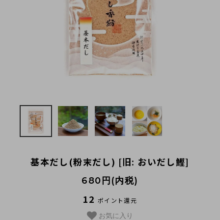
法人様向け
お客様ページ
カートを見る
新規会員登録
会員ページにログイン
お買い物ガイド
よくあるご質問
基本だし(粉末だし) [旧: おいだし鰹]
お問い合わせ
680円(内税)
お知らせ
12
ポイント還元
お気に入り