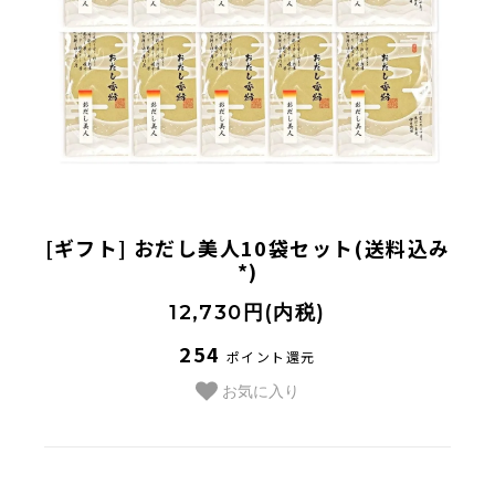
法人様向け
お客様ページ
カートを見る
新規会員登録
[ギフト] おだし美人10袋セット(送料込み
会員ページにログイン
*)
お買い物ガイド
12,730円(内税)
よくあるご質問
254
ポイント還元
お問い合わせ
お気に入り
お知らせ