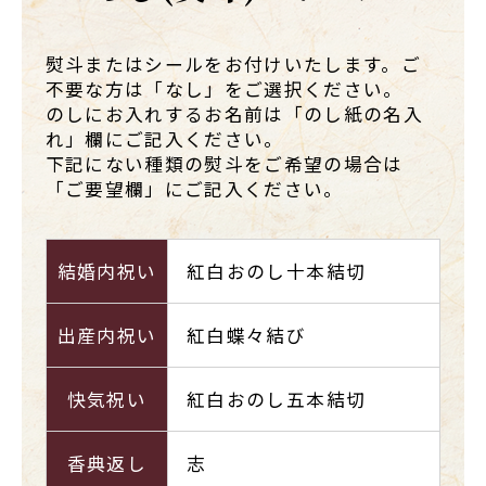
熨斗またはシールをお付けいたします。ご
不要な方は「なし」をご選択ください。
のしにお入れするお名前は「のし紙の名入
れ」欄にご記入ください。
下記にない種類の熨斗をご希望の場合は
「ご要望欄」にご記入ください。
結婚内祝い
紅白おのし十本結切
出産内祝い
紅白蝶々結び
快気祝い
紅白おのし五本結切
香典返し
志