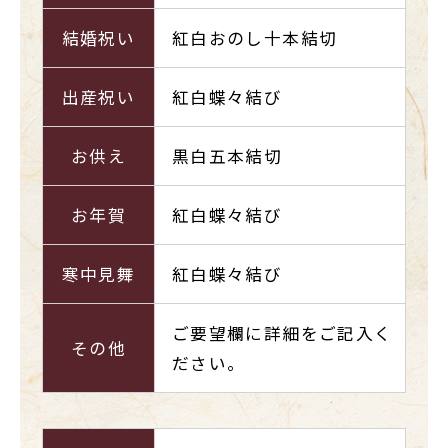
結婚祝い
紅白おのし十本結切
出産祝い
紅白蝶々結び
お供え
黒白五本結切
お年賀
紅白蝶々結び
寒中見舞
紅白蝶々結び
ご要望欄に詳細をご記入く
その他
ださい。