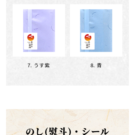
7. うす紫
8. 青
のし(熨斗)・シール