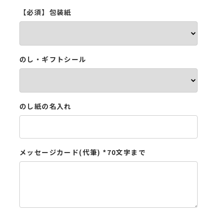
採用情報
【必須】包装紙
類似商品と不正転売について
特定商取引法に基づく表記
プライバシーポリシー
のし・ギフトシール
のし紙の名入れ
営業時間 10時-18時/水・日曜定休
メッセージカード(代筆) *70文字まで