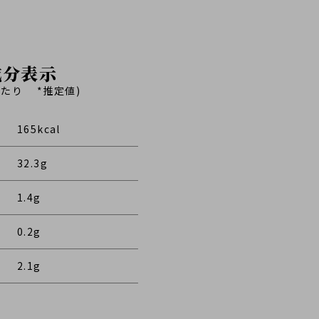
成分表示
あたり *推定値)
165kcal
32.3g
1.4g
0.2g
2.1g