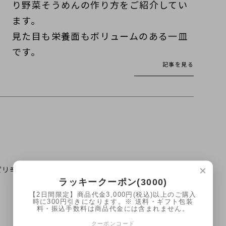
り野菜そうめんの作り方をご紹介してい
ます。
見た目も栄養面もボリュームのある一皿
です。
記事を見る
×
ピリ辛炒めにしたり、酢漬けにしたりといろいろ活用で
ラッキークーポン(3000)
【2日間限定】商品代金3,000円(税込)以上のご購入
時に300円引きになります。※ 送料・ギフト包装
料・振込手数料は商品代金には含まれません。
クーポンコード