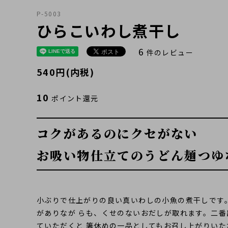
P-5003
お試しセット
業務用サイズ
プチギフト
粉末だし
業務用だし製造サービ
おすすめセット
料理から探す
だしパック
ひらこいわし煮干し
6
件のレビュー
540円(内税)
10
ポイント還元
減塩食向きおだし
ふりかけ・
おだしの時間
その他
瓶もの
(ペットフード)
(味噌など)
コクがあるのにクセがない
お吸い物仕立てのうどん麺つゆ
小ぶりで仕上がりの良い真いわしの小魚の煮干しです
がありなが らも、くせのないおだしが取れます。二番
ていただくと 箸休めの一品としてもお召し上がりい