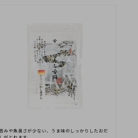
昆布・海苔・海藻類
離乳食向きおだし
幼児食向きおだし
しいたけ
苦みや魚臭さが少ない、うま味のしっかりしたおだ
しがとれます。