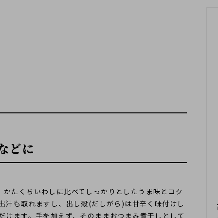
ス
えらべるギフト
食べるおだし
出張出汁講座
削り節・
おだしコラボ募集
飲むおだし
煮干し・
本節・削り器
(近日公開)
素干し・焼干し
などに
。かたくちいわしに比べてしっかりとしたうま味とコク
出汁も取れますし、出し殻(だしがら)は甘辛く味付けし
ただけます。手を加えず、そのままおつまみ煮干しとして