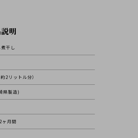
品説明
し煮干し
し約2リットル分）
崎県製造)
2ヶ月間