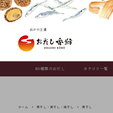
――― 出汁の王道 ―――
80種類のおだし
カテゴリ一覧
おだし香紡便り
おだしの選び方
(読み物トップ)
ホーム
煮干し・素干し・焼干し
煮干し