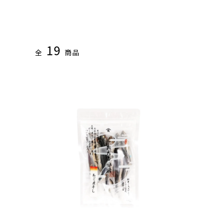
お試しセット
業務用サイズ
プチギフト
粉末だし
業務用だし製造サービ
おすすめセット
料理から探す
だしパック
19
全
商品
減塩食向きおだし
ふりかけ・
おだしの時間
その他
瓶もの
(ペットフード)
(味噌など)