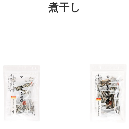
煮干し
ス
えらべるギフト
食べるおだし
出張出汁講座
削り節・
おだしコラボ募集
飲むおだし
煮干し・
本節・削り器
(近日公開)
素干し・焼干し