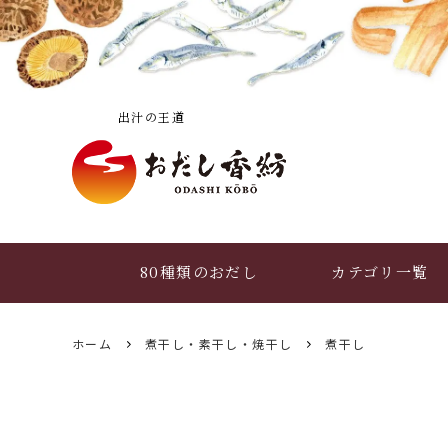
――― 出汁の王道 ―――
80種類のおだし
カテゴリ一覧
ホーム
煮干し・素干し・焼干し
煮干し
おだし香紡便り
おだしの選び方
(読み物トップ)