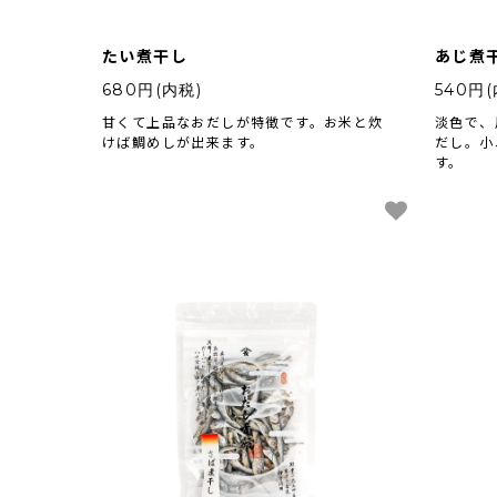
たい煮干し
あじ煮
680円(内税)
540円(
甘くて上品なおだしが特徴です。お米と炊
淡色で、
けば鯛めしが出来ます。
だし。小
す。