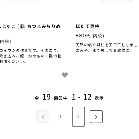
じゃこ [旧: おつまみちりめ
ほたて貝柱
880円(内税)
(内税)
天然の帆立貝柱を天日干ししまし
のイワシの稚魚です。そのまま、
まみや、水で戻してお雑炊に。
炊き込みご飯・炒めもの・酢の物
利用ください。
19
1 - 12
全
商品中
表示
1
2