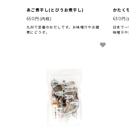
あご煮干し(とびうお煮干し)
かたく
650円(内税)
630円(
九州で定番のおだしです。お味噌汁やお雑
日本で一
煮にどうぞ。
味噌汁や