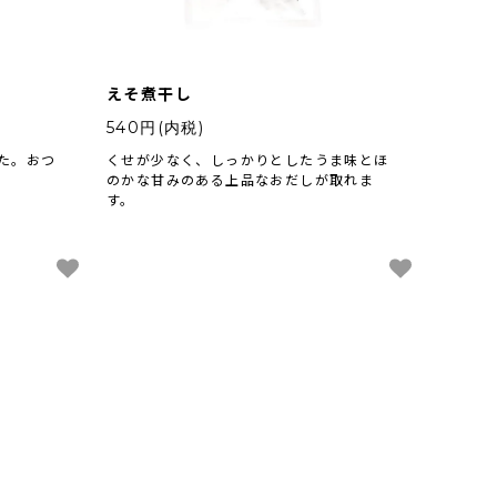
えそ煮干し
540円(内税)
た。おつ
くせが少なく、しっかりとしたうま味とほ
のかな甘みのある上品なおだしが取れま
す。