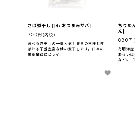
さば煮干し [旧: おつまみサバ]
ちりめん
ん]
700円(内税)
880円
食べる煮干しの一番人気！青魚の王様と呼
ばれる栄養豊富な鯖の煮干しです。日々の
有明海産
栄養補給にどうぞ。
あるいは
などにご