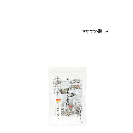
昆布・海苔・海藻類
離乳食向きおだし
幼児食向きおだし
しいたけ