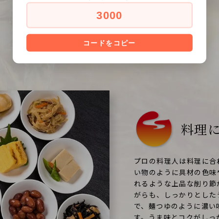
3000
削り節の選び方
コードをコピー
HOW TO CHOOSE
料理
プロの料理人は料理に合
い物のように具材の色味
れるような上品な削り節
がらも、しっかりとした
で、麺つゆのように濃い
す。うま味とコクがしっ