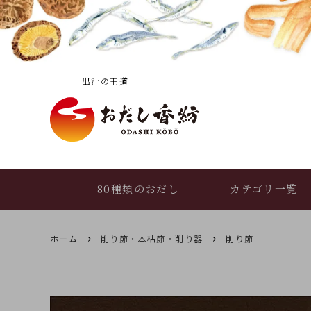
――― 出汁の王道 ―――
80種類のおだし
カテゴリ一覧
ホーム
削り節・本枯節・削り器
削り節
おだし香紡便り
おだしの選び方
(読み物トップ)