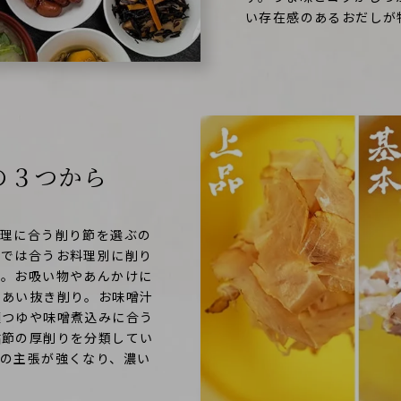
い存在感のあるおだしが
の３つから
料理に合う削り節を選ぶの
紡では合うお料理別に削り
す。お吸い物やあんかけに
ちあい抜き削り。お味噌汁
麺つゆや味噌煮込みに合う
枯節の厚削りを分類してい
節の主張が強くなり、濃い