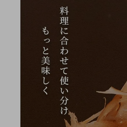
お試しセット
業務用サイズ
プチギフト
粉末だし
業務用だし製造サービ
おすすめセット
料理から探す
だしパック
減塩食向きおだし
ふりかけ・
おだしの時間
その他
瓶もの
(ペットフード)
(味噌など)