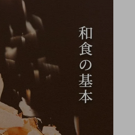
昆布・海苔・海藻類
離乳食向きおだし
幼児食向きおだし
しいたけ