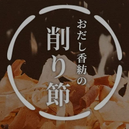
ス
えらべるギフト
食べるおだし
出張出汁講座
削り節・
おだしコラボ募集
飲むおだし
煮干し・
本節・削り器
(近日公開)
素干し・焼干し