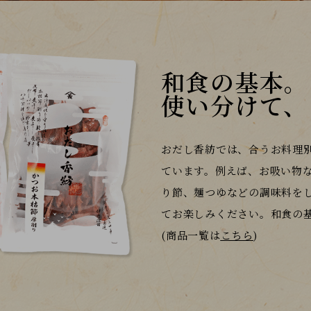
和食の基本。
使い分けて、
おだし香紡では、合うお料理
ています。
例えば、お吸い物
り節、麺つゆなどの調味料を
て
お楽しみください。和食の
(商品一覧は
こちら
)