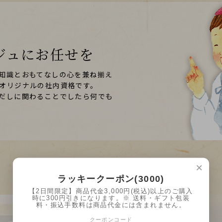
ジュに
お任せを
知識とおもてなしの心を兼ね揃え
オリジナルの社内資格です。
だしに関わることでしたら何でも
×
ラッキークーポン(3000)
【2日間限定】商品代金3,000円(税込)以上のご購入
時に300円引きになります。※ 送料・ギフト包装
料・振込手数料は商品代金には含まれません。
クーポンコード