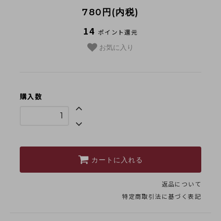
採用情報
780円(内税)
類似商品と不正転売について
14
ポイント還元
特定商取引法に基づく表記
お気に入り
プライバシーポリシー
購入数
営業時間 10時-18時/水・日曜定休
カートに入れる
返品について
特定商取引法に基づく表記