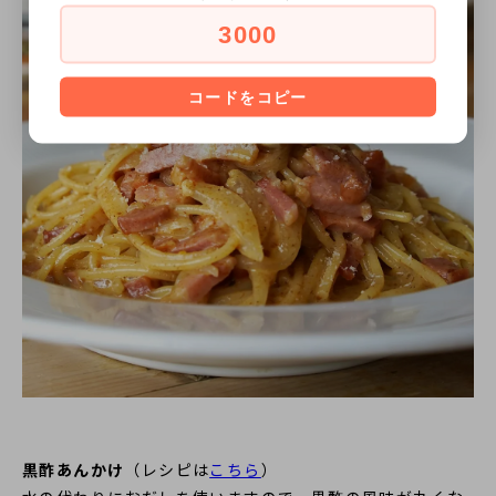
3000
コードをコピー
黒酢あんかけ
（レシピは
こちら
）