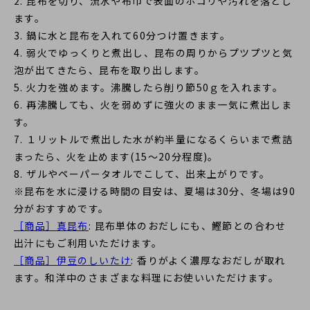
2. 昆布を切り、流水や布巾で表面のホコリや汚れを落とし
ます。
3. 鍋に水と昆布を入れて60分つけ置きます。
4. 弱火でゆっくりと煮出し、昆布の周りからプツプツと気
泡が出てきたら、昆布を取り出します。
5. 火力を強めます。沸騰したら削り節50ｇを入れます。
6. 再沸騰しても、火を弱めずに強火のまま一気に煮出しま
す。
7. １リットルで煮出した水が約半量になるくらいまで煮詰
まったら、火を止めます(15～20分程度)。
8. ザルやペーパータオルでこして、出来上がりです。
※昆布を水に浸ける時間の目安は、夏場は30分、冬場は90
分がおすすめです。
［商品］真昆布
: 昆布単体のおだしにも、鰹節との合わせ
出汁にもご利用いただけます。
［商品］伊豆のしいたけ
: 香りがよく濃厚なおだしが取れ
ます。和洋中のさまざまな料理にお使いいただけます。