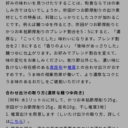
好みの味わいを見つけたりすることは、和食ならではの楽
しみ方ではないでしょうか。宗田がつお節厚削りの出汁素
材としての特長は、料理にしっかりとしたコクが加わるこ
とです。例えば麺つゆを作るとき、宗田がつお節厚削りと
かつお本枯節厚削りのブレンド割合を5：5にすると、「濃
厚な」「こっくりとした」味わいになります。ブレンド割
合を2：8にすると「香りのよい」「後味があっさりした」
麺つゆに仕上がります。お好みでブレンド割合を変えて、
味の変化をお楽しみください。削り節以外にも、濃い味に
負けない存在感のある
真昆布
や
椎茸
との合わせ出汁がおす
すめです。うま味の相乗効果が働いて、より濃厚なコクと
うま味のあるおだしをご堪能いただけます。
合わせ出汁の取り方(濃厚な麺つゆ向き)
［材料: 水1リットルに対して、かつお本枯節厚削り25g、
宗田がつお節厚削り25g、昆布10g、干し椎茸3枚］
1. 椎茸出汁を用意します（しいたけ出汁の取り方、詳しく
は
こちら
）。