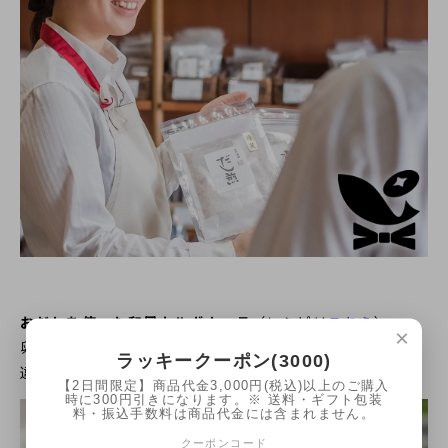
おだしを使った和風カルボナーラ
（レシピは
こちら
）
×
卵やチーズは、おだしとの相性がとても良いです。ひと味
ラッキークーポン(3000)
違ったカルボナーラはいかがでしょうか。
【2日間限定】商品代金3,000円(税込)以上のご購入
時に300円引きになります。※ 送料・ギフト包装
料・振込手数料は商品代金には含まれません。
クーポンコード