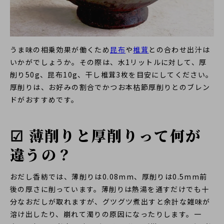
うま味の相乗効果が働くため
昆布
や
椎茸
との合わせ出汁は
いかがでしょうか。その際は、水1リットルに対して、厚
削り50g、昆布10g、干し椎茸3枚を目安にしてください。
厚削りは、お好みの割合でかつお本枯節厚削りとのブレン
ドがおすすめです。
☑ 薄削りと厚削りって何が
違うの？
おだし香紡では、薄削りは0.08mm、厚削りは0.5mm前
後の厚さに削っています。薄削りは熱湯を通すだけでも十
分なおだしが取れますが、グツグツ煮出すと余計な雑味が
溶け出したり、崩れて濁りの原因になったりします。一