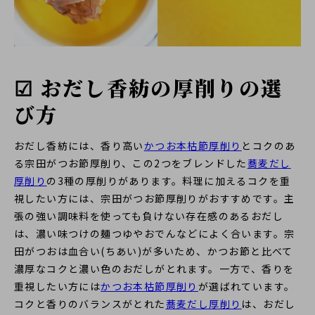
☑ おだし香紡の厚削りの選
び方
おだし香紡には、香り高い
かつお本枯節厚削り
とコクのあ
る宗田がつお節厚削り、この2つをブレンドした
蕎麦だし
厚削り
の3種の厚削りがあります。料理に加えるコクを重
視したい方には、宗田がつお節厚削りがおすすめです。主
張の強い調味料を使っても負けない存在感のあるおだし
は、濃い味つけの麺つゆやおでんなどによく合います。宗
田がつおは血合い(ちあい)が多いため、かつお節と比べて
濃厚なコクと濃い色のおだしがとれます。一方で、香りを
重視したい方には
かつお本枯節厚削り
が選ばれています。
コクと香りのバランスがとれた
蕎麦だし厚削り
は、おだし